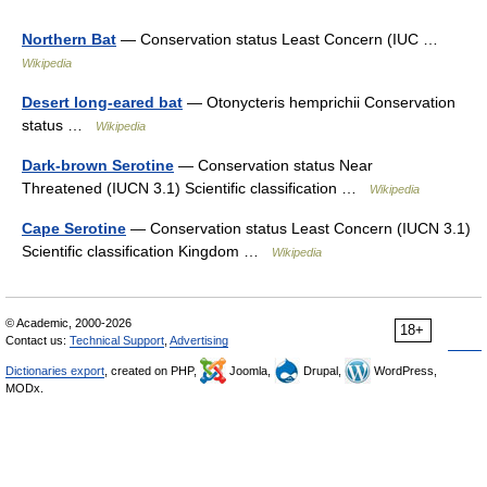
Northern Bat
— Conservation status Least Concern (IUC …
Wikipedia
Desert long-eared bat
— Otonycteris hemprichii Conservation
status …
Wikipedia
Dark-brown Serotine
— Conservation status Near
Threatened (IUCN 3.1) Scientific classification …
Wikipedia
Cape Serotine
— Conservation status Least Concern (IUCN 3.1)
Scientific classification Kingdom …
Wikipedia
© Academic, 2000-2026
18+
Contact us:
Technical Support
,
Advertising
Dictionaries export
, created on PHP,
Joomla,
Drupal,
WordPress,
MODx.