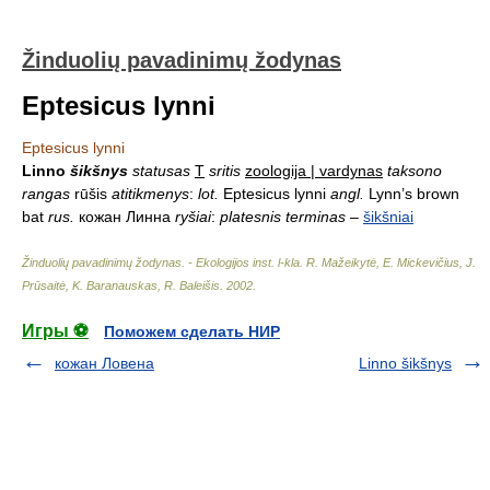
Žinduolių pavadinimų žodynas
Eptesicus lynni
Eptesicus lynni
Linno
šikšnys
statusas
T
sritis
zoologija | vardynas
taksono
rangas
rūšis
atitikmenys
:
lot.
Eptesicus lynni
angl.
Lynn’s brown
bat
rus.
кожан Линна
ryšiai
:
platesnis terminas
–
šikšniai
Žinduolių pavadinimų žodynas. - Ekologijos inst. l-kla
.
R. Mažeikytė, E. Mickevičius, J.
Prūsaitė, K. Baranauskas, R. Baleišis
.
2002
.
Игры ⚽
Поможем сделать НИР
кожан Ловена
Linno šikšnys