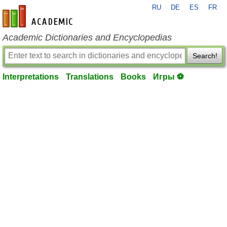
RU
DE
ES
FR
en-academic.com
Academic Dictionaries and Encyclopedias
Search!
Interpretations
Translations
Books
Игры ⚽