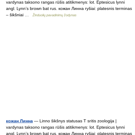
vardynas taksono rangas rūšis atitikmenys: lot. Eptesicus lynni
angl. Lynn’s brown bat rus. кожан Линна ryšiai: platesnis terminas
– šikšniai …
Žinduolių pavadinimų žodynas
кожан Линна
— Linno šikšnys statusas T sritis zoologija |
vardynas taksono rangas rūšis atitikmenys: lot. Eptesicus lynni
angl. Lynn’s brown bat rus. кожан Линна ryšiai: platesnis terminas