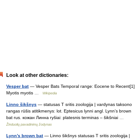
Look at other dictionaries:
Vesper bat
— Vesper Bats Temporal range: Eocene to Recent[1]
Myotis myotis …
Wikipedia
Linno šikšnys
— statusas T sritis zoologija | vardynas taksono
rangas rūšis atitikmenys: lot. Eptesicus lynni angl. Lynn’s brown
bat rus. кожан Линна ryšiai: platesnis terminas – šikšniai …
Žinduolių pavadinimų žodynas
Lynn’s brown bat
— Linno šikšnys statusas T sritis zoologija |