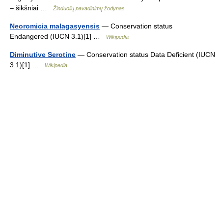
– šikšniai …
Žinduolių pavadinimų žodynas
Neoromicia malagasyensis
— Conservation status
Endangered (IUCN 3.1)[1] …
Wikipedia
Diminutive Serotine
— Conservation status Data Deficient (IUCN
3.1)[1] …
Wikipedia